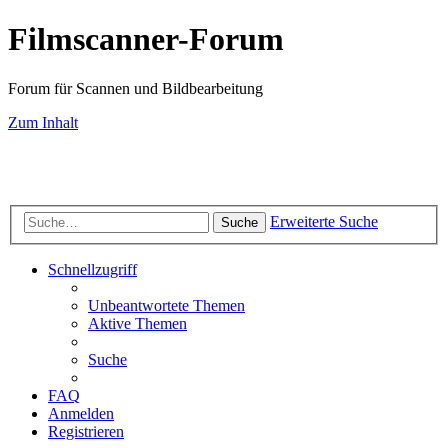
Filmscanner-Forum
Forum für Scannen und Bildbearbeitung
Zum Inhalt
Scan-Service
Scanner-Testberichte
Filmscanner-Shop
Know-How
FAQ-
Seiten
Farbmanagement
Bildbearbeitung
Fotografie
Impressum
Datenschutz
Erweiterte Suche
Suche
Schnellzugriff
Unbeantwortete Themen
Aktive Themen
Suche
FAQ
Anmelden
Registrieren