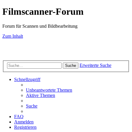
Filmscanner-Forum
Forum für Scannen und Bildbearbeitung
Zum Inhalt
Scan-Service
Scanner-Testberichte
Filmscanner-Shop
Know-How
FAQ-
Seiten
Farbmanagement
Bildbearbeitung
Fotografie
Impressum
Datenschutz
Erweiterte Suche
Suche
Schnellzugriff
Unbeantwortete Themen
Aktive Themen
Suche
FAQ
Anmelden
Registrieren