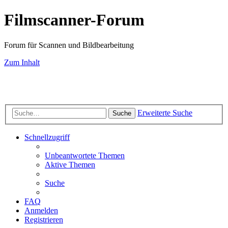
Filmscanner-Forum
Forum für Scannen und Bildbearbeitung
Zum Inhalt
Scan-Service
Scanner-Testberichte
Filmscanner-Shop
Know-How
FAQ-
Seiten
Farbmanagement
Bildbearbeitung
Fotografie
Impressum
Datenschutz
Erweiterte Suche
Suche
Schnellzugriff
Unbeantwortete Themen
Aktive Themen
Suche
FAQ
Anmelden
Registrieren