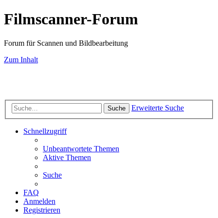
Filmscanner-Forum
Forum für Scannen und Bildbearbeitung
Zum Inhalt
Scan-Service
Scanner-Testberichte
Filmscanner-Shop
Know-How
FAQ-
Seiten
Farbmanagement
Bildbearbeitung
Fotografie
Impressum
Datenschutz
Erweiterte Suche
Suche
Schnellzugriff
Unbeantwortete Themen
Aktive Themen
Suche
FAQ
Anmelden
Registrieren