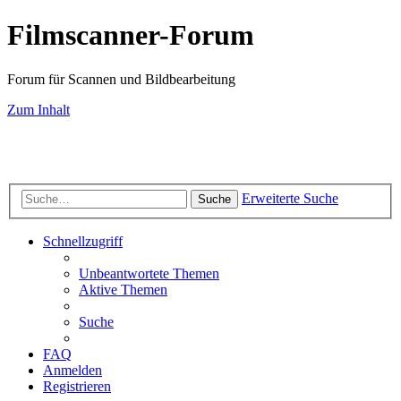
Filmscanner-Forum
Forum für Scannen und Bildbearbeitung
Zum Inhalt
Scan-Service
Scanner-Testberichte
Filmscanner-Shop
Know-How
FAQ-
Seiten
Farbmanagement
Bildbearbeitung
Fotografie
Impressum
Datenschutz
Erweiterte Suche
Suche
Schnellzugriff
Unbeantwortete Themen
Aktive Themen
Suche
FAQ
Anmelden
Registrieren