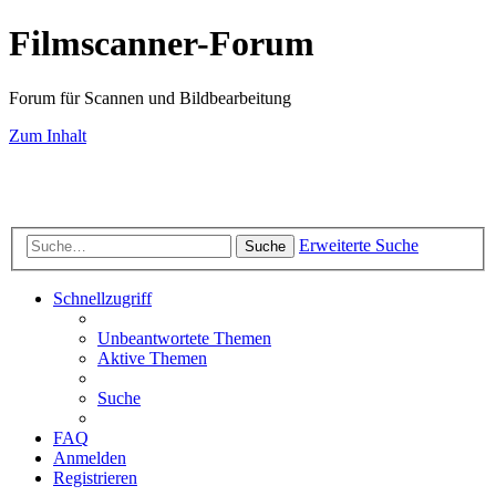
Filmscanner-Forum
Forum für Scannen und Bildbearbeitung
Zum Inhalt
Scan-Service
Scanner-Testberichte
Filmscanner-Shop
Know-How
FAQ-
Seiten
Farbmanagement
Bildbearbeitung
Fotografie
Impressum
Datenschutz
Erweiterte Suche
Suche
Schnellzugriff
Unbeantwortete Themen
Aktive Themen
Suche
FAQ
Anmelden
Registrieren