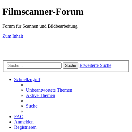
Filmscanner-Forum
Forum für Scannen und Bildbearbeitung
Zum Inhalt
Scan-Service
Scanner-Testberichte
Filmscanner-Shop
Know-How
FAQ-
Seiten
Farbmanagement
Bildbearbeitung
Fotografie
Impressum
Datenschutz
Erweiterte Suche
Suche
Schnellzugriff
Unbeantwortete Themen
Aktive Themen
Suche
FAQ
Anmelden
Registrieren