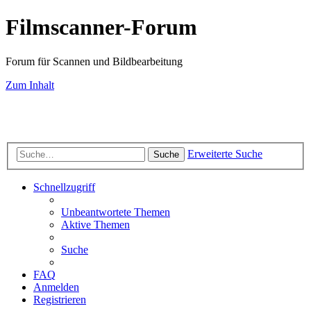
Filmscanner-Forum
Forum für Scannen und Bildbearbeitung
Zum Inhalt
Scan-Service
Scanner-Testberichte
Filmscanner-Shop
Know-How
FAQ-
Seiten
Farbmanagement
Bildbearbeitung
Fotografie
Impressum
Datenschutz
Erweiterte Suche
Suche
Schnellzugriff
Unbeantwortete Themen
Aktive Themen
Suche
FAQ
Anmelden
Registrieren