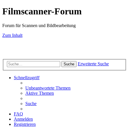
Filmscanner-Forum
Forum für Scannen und Bildbearbeitung
Zum Inhalt
Scan-Service
Scanner-Testberichte
Filmscanner-Shop
Know-How
FAQ-
Seiten
Farbmanagement
Bildbearbeitung
Fotografie
Impressum
Datenschutz
Erweiterte Suche
Suche
Schnellzugriff
Unbeantwortete Themen
Aktive Themen
Suche
FAQ
Anmelden
Registrieren