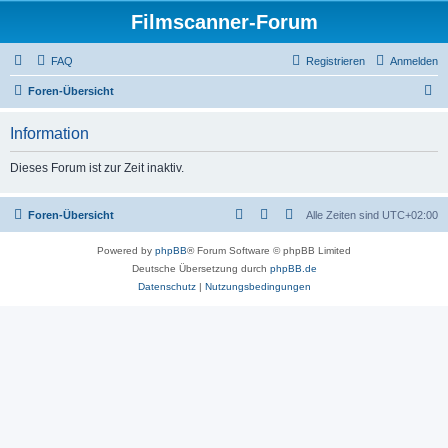
Filmscanner-Forum
FAQ
Registrieren
Anmelden
S
Foren-Übersicht
u
Information
c
h
Dieses Forum ist zur Zeit inaktiv.
e
Foren-Übersicht
Alle Zeiten sind
UTC+02:00
Powered by
phpBB
® Forum Software © phpBB Limited
Deutsche Übersetzung durch
phpBB.de
Datenschutz
|
Nutzungsbedingungen