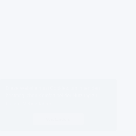
Diese Website nutzt Cookies, um Ihnen den
bestmöglichen Komfort bei der Nutzung zu
bieten.
Mehr erfahren
Verstanden!